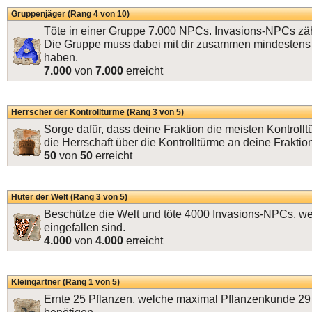
Gruppenjäger (Rang 4 von 10)
Töte in einer Gruppe 7.000 NPCs. Invasions-NPCs zäh
Die Gruppe muss dabei mit dir zusammen mindestens 
haben.
7.000
von
7.000
erreicht
Herrscher der Kontrolltürme (Rang 3 von 5)
Sorge dafür, dass deine Fraktion die meisten Kontrollt
die Herrschaft über die Kontrolltürme an deine Fraktio
50
von
50
erreicht
Hüter der Welt (Rang 3 von 5)
Beschütze die Welt und töte 4000 Invasions-NPCs, wel
eingefallen sind.
4.000
von
4.000
erreicht
Kleingärtner (Rang 1 von 5)
Ernte 25 Pflanzen, welche maximal Pflanzenkunde 29