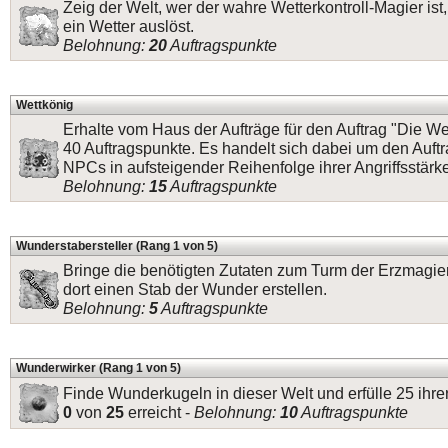
Zeig der Welt, wer der wahre Wetterkontroll-Magier ist
ein Wetter auslöst.
Belohnung:
20
Auftragspunkte
Wettkönig
Erhalte vom Haus der Aufträge für den Auftrag "Die W
40 Auftragspunkte. Es handelt sich dabei um den Auft
NPCs in aufsteigender Reihenfolge ihrer Angriffsstärke
Belohnung:
15
Auftragspunkte
Wunderstabersteller (Rang 1 von 5)
Bringe die benötigten Zutaten zum Turm der Erzmagier
dort einen Stab der Wunder erstellen.
Belohnung:
5
Auftragspunkte
Wunderwirker (Rang 1 von 5)
Finde Wunderkugeln in dieser Welt und erfülle 25 ihr
0
von
25
erreicht -
Belohnung:
10
Auftragspunkte