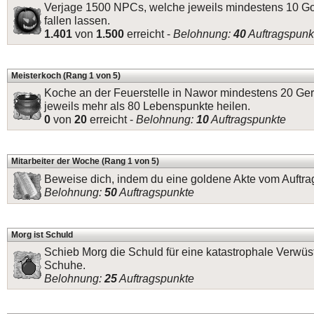
Verjage 1500 NPCs, welche jeweils mindestens 10 
fallen lassen.
1.401
von
1.500
erreicht -
Belohnung:
40
Auftragspunk
Meisterkoch (Rang 1 von 5)
Koche an der Feuerstelle in Nawor mindestens 20 Ger
jeweils mehr als 80 Lebenspunkte heilen.
0
von
20
erreicht -
Belohnung:
10
Auftragspunkte
Mitarbeiter der Woche (Rang 1 von 5)
Beweise dich, indem du eine goldene Akte vom Auftrag
Belohnung:
50
Auftragspunkte
Morg ist Schuld
Schieb Morg die Schuld für eine katastrophale Verwüs
Schuhe.
Belohnung:
25
Auftragspunkte