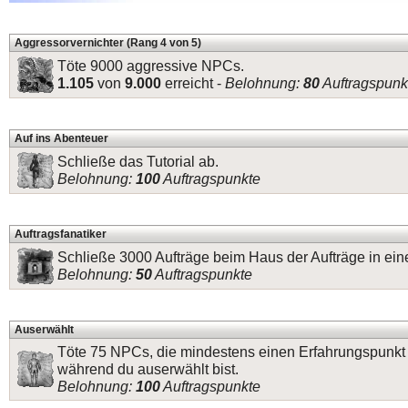
Aggressorvernichter (Rang 4 von 5)
Töte 9000 aggressive NPCs.
1.105
von
9.000
erreicht -
Belohnung:
80
Auftragspunk
Auf ins Abenteuer
Schließe das Tutorial ab.
Belohnung:
100
Auftragspunkte
Auftragsfanatiker
Schließe 3000 Aufträge beim Haus der Aufträge in ei
Belohnung:
50
Auftragspunkte
Auserwählt
Töte 75 NPCs, die mindestens einen Erfahrungspunkt
während du auserwählt bist.
Belohnung:
100
Auftragspunkte