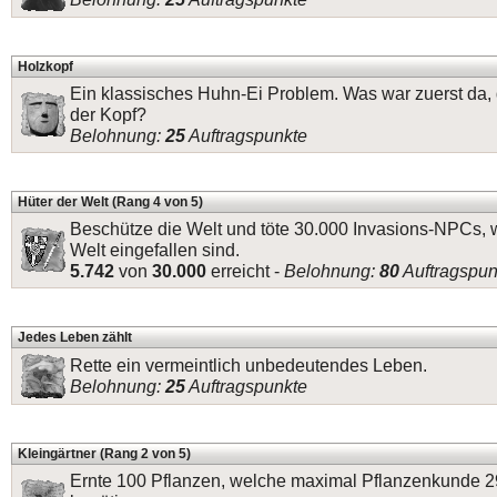
Holzkopf
Ein klassisches Huhn-Ei Problem. Was war zuerst da,
der Kopf?
Belohnung:
25
Auftragspunkte
Hüter der Welt (Rang 4 von 5)
Beschütze die Welt und töte 30.000 Invasions-NPCs, w
Welt eingefallen sind.
5.742
von
30.000
erreicht -
Belohnung:
80
Auftragspun
Jedes Leben zählt
Rette ein vermeintlich unbedeutendes Leben.
Belohnung:
25
Auftragspunkte
Kleingärtner (Rang 2 von 5)
Ernte 100 Pflanzen, welche maximal Pflanzenkunde 2