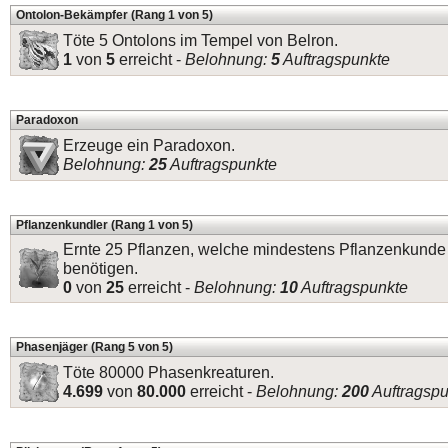
Ontolon-Bekämpfer (Rang 1 von 5)
Töte 5 Ontolons im Tempel von Belron.
1
von
5
erreicht -
Belohnung:
5
Auftragspunkte
Paradoxon
Erzeuge ein Paradoxon.
Belohnung:
25
Auftragspunkte
Pflanzenkundler (Rang 1 von 5)
Ernte 25 Pflanzen, welche mindestens Pflanzenkunde
benötigen.
0
von
25
erreicht -
Belohnung:
10
Auftragspunkte
Phasenjäger (Rang 5 von 5)
Töte 80000 Phasenkreaturen.
4.699
von
80.000
erreicht -
Belohnung:
200
Auftragspu