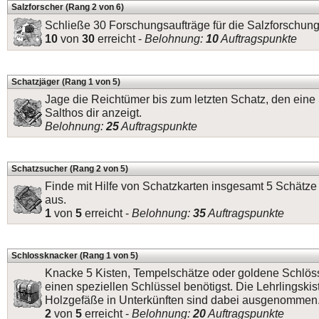
Salzforscher (Rang 2 von 6)
Schließe 30 Forschungsaufträge für die Salzforschung
10
von
30
erreicht -
Belohnung:
10
Auftragspunkte
Schatzjäger (Rang 1 von 5)
Jage die Reichtümer bis zum letzten Schatz, den eine
Salthos dir anzeigt.
Belohnung:
25
Auftragspunkte
Schatzsucher (Rang 2 von 5)
Finde mit Hilfe von Schatzkarten insgesamt 5 Schätze
aus.
1
von
5
erreicht -
Belohnung:
35
Auftragspunkte
Schlossknacker (Rang 1 von 5)
Knacke 5 Kisten, Tempelschätze oder goldene Schlösse
einen speziellen Schlüssel benötigst. Die Lehrlingskis
Holzgefäße in Unterkünften sind dabei ausgenommen
2
von
5
erreicht -
Belohnung:
20
Auftragspunkte