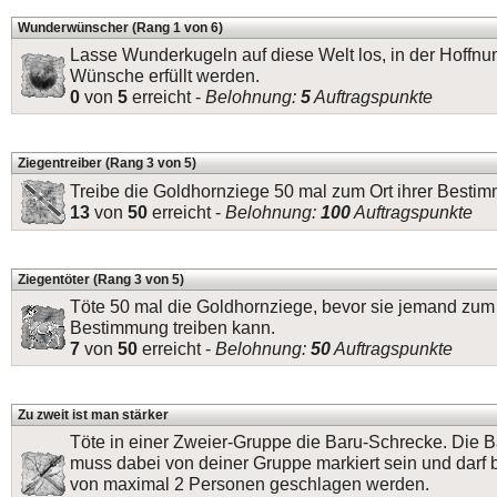
Wunderwünscher (Rang 1 von 6)
Lasse Wunderkugeln auf diese Welt los, in der Hoffnun
Wünsche erfüllt werden.
0
von
5
erreicht -
Belohnung:
5
Auftragspunkte
Ziegentreiber (Rang 3 von 5)
Treibe die Goldhornziege 50 mal zum Ort ihrer Besti
13
von
50
erreicht -
Belohnung:
100
Auftragspunkte
Ziegentöter (Rang 3 von 5)
Töte 50 mal die Goldhornziege, bevor sie jemand zum 
Bestimmung treiben kann.
7
von
50
erreicht -
Belohnung:
50
Auftragspunkte
Zu zweit ist man stärker
Töte in einer Zweier-Gruppe die Baru-Schrecke. Die 
muss dabei von deiner Gruppe markiert sein und darf 
von maximal 2 Personen geschlagen werden.