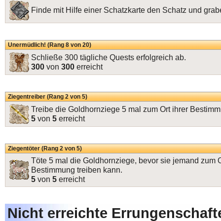
Finde mit Hilfe einer Schatzkarte den Schatz und grab
Unermüdlich! (Rang 8 von 20)
Schließe 300 tägliche Quests erfolgreich ab.
300
von
300
erreicht
Ziegentreiber (Rang 2 von 5)
Treibe die Goldhornziege 5 mal zum Ort ihrer Bestim
5
von
5
erreicht
Ziegentöter (Rang 2 von 5)
Töte 5 mal die Goldhornziege, bevor sie jemand zum Or
Bestimmung treiben kann.
5
von
5
erreicht
Nicht erreichte Errungenschaft