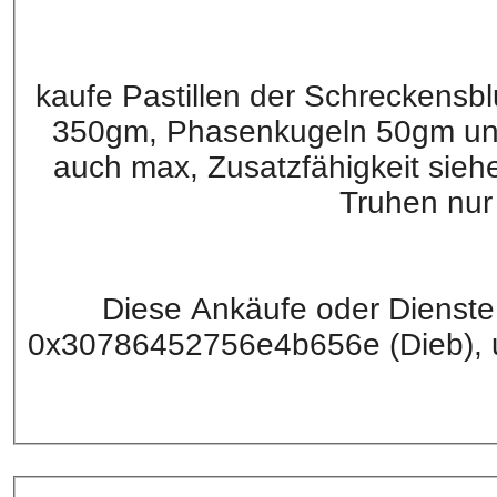
kaufe Pastillen der Schreckens
350gm, Phasenkugeln 50gm und 
auch max, Zusatzfähigkeit sieh
Truhen nur
Diese Ankäufe oder Dienste g
0x30786452756e4b656e (Dieb), u