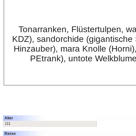
Tonarranken, Flüstertulpen, 
KDZ), sandorchide (gigantische 
Hinzauber), mara Knolle (Horni
PEtrank), untote Welkblum
Alter
111
Rasse