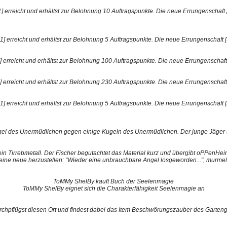
] erreicht und erhältst zur Belohnung 10 Auftragspunkte. Die neue Errungenschaft [Pol
] erreicht und erhältst zur Belohnung 5 Auftragspunkte. Die neue Errungenschaft [Syn
erreicht und erhältst zur Belohnung 100 Auftragspunkte. Die neue Errungenschaft [T
erreicht und erhältst zur Belohnung 230 Auftragspunkte. Die neue Errungenschaft [G
 erreicht und erhältst zur Belohnung 5 Auftragspunkte. Die neue Errungenschaft [De
l des Unermüdlichen gegen einige Kugeln des Unermüdlichen. Der junge Jäger 
n Tirrebmetall. Der Fischer begutachtet das Material kurz und übergibt oPPenHe
 eine neue herzustellen: "Wieder eine unbrauchbare Angel losgeworden...", murmelt 
ToMMy ShelBy kauft Buch der Seelenmagie
ToMMy ShelBy eignet sich die Charakterfähigkeit Seelenmagie an
rchpflügst diesen Ort und findest dabei das Item Beschwörungszauber des Garten