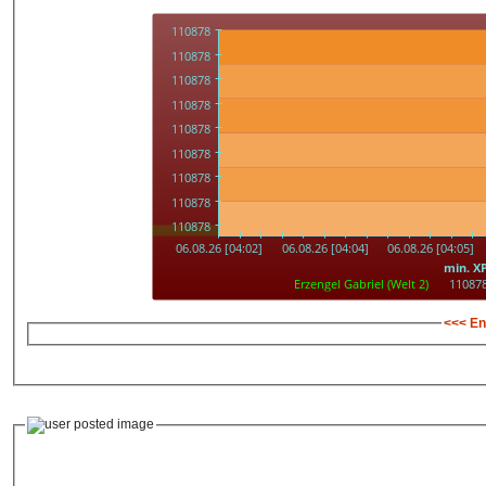
<<< En