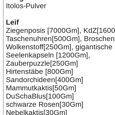
Itolos-Pulver
Leif
Ziegenposis [7000Gm], KdZ[160
Taschenuhren[500Gm], Broschen
Wolkenstoff[250Gm], gigantische
Seelenkapseln [1200Gm],
Zauberpuzzle[250Gm]
Hirtenstäbe [800Gm]
Sandorchideen[400Gm]
Mammutkaktis[50Gm]
DuSchaBlus[100Gm]
schwarze Rosen[30Gm]
Nebelkaktis[30Gm]