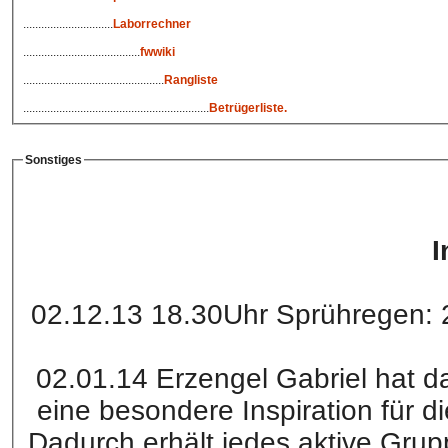
..............................
Laborrechner
.......................................
fwwiki
...............................................
Rangliste
..............................................................
Betrügerliste
.
Sonstiges
I
02.12.13 18.30Uhr Sprühregen: 2
02.01.14 Erzengel Gabriel hat d
eine besondere Inspiration für d
Dadurch erhält jedes aktive Gru