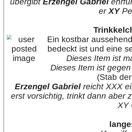
übergibt
Erzengel Gabriel
ehrfü
er
XY
Pe
Trinkkelc
Ein kostbar aussehend
bedeckt ist und eine s
Dieses Item ist m
Dieses Item ist gegen
(Stab de
Erzengel Gabriel
reicht XXX e
erst vorsichtig, trinkt dann aber
XY 
lange