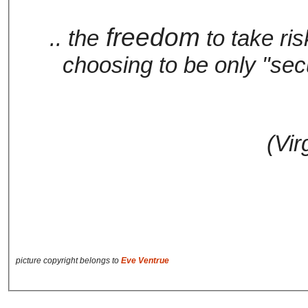
freedom
.. the
to take ris
choosing to be only "secu
(Vir
picture copyright belongs to
Eve Ventrue