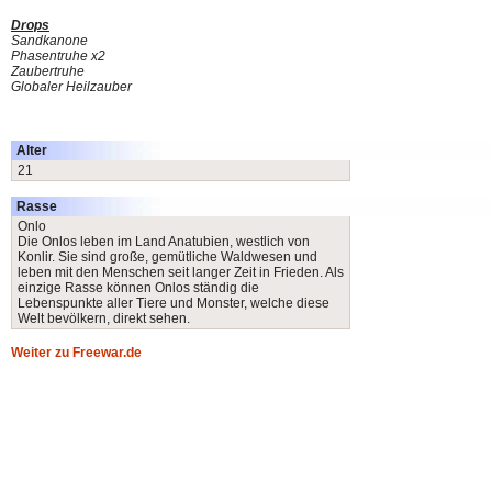
Drops
Sandkanone
Phasentruhe x2
Zaubertruhe
Globaler Heilzauber
Alter
21
Rasse
Onlo
Die Onlos leben im Land Anatubien, westlich von
Konlir. Sie sind große, gemütliche Waldwesen und
leben mit den Menschen seit langer Zeit in Frieden. Als
einzige Rasse können Onlos ständig die
Lebenspunkte aller Tiere und Monster, welche diese
Welt bevölkern, direkt sehen.
Weiter zu Freewar.de