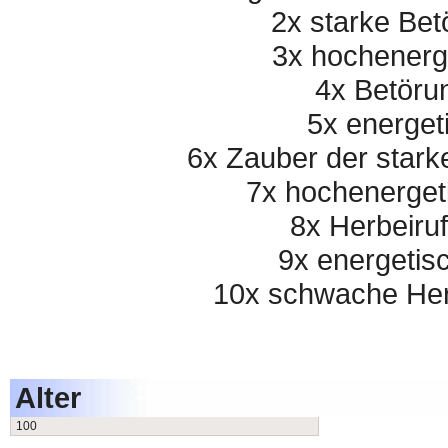
2x starke Bet
3x hochenerg
4x Betöru
5x energet
6x Zauber der stark
7x hochenerget
8x Herbeiru
9x energetis
10x schwache Her
Alter
100